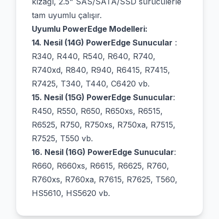
kızağı, 2.5" SAS/SATA/SSD sürücülerle
tam uyumlu çalışır.
Uyumlu PowerEdge Modelleri:
14. Nesil (14G) PowerEdge Sunucular
:
R340, R440, R540, R640, R740,
R740xd, R840, R940, R6415, R7415,
R7425, T340, T440, C6420 vb.
15. Nesil (15G) PowerEdge Sunucular
:
R450, R550, R650, R650xs, R6515,
R6525, R750, R750xs, R750xa, R7515,
R7525, T550 vb.
16. Nesil (16G) PowerEdge Sunucular
:
R660, R660xs, R6615, R6625, R760,
R760xs, R760xa, R7615, R7625, T560,
HS5610, HS5620 vb.