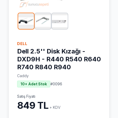
DELL
Dell 2.5'' Disk Kızağı -
DXD9H - R440 R540 R640
R740 R840 R940
Caddy
10+ Adet Stok
#
0096
Satış Fiyatı
849 TL
+ KDV