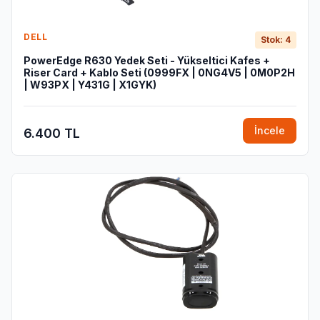
DELL
Stok: 4
PowerEdge R630 Yedek Seti - Yükseltici Kafes +
Riser Card + Kablo Seti (0999FX | 0NG4V5 | 0M0P2H
| W93PX | Y431G | X1GYK)
İncele
6.400 TL