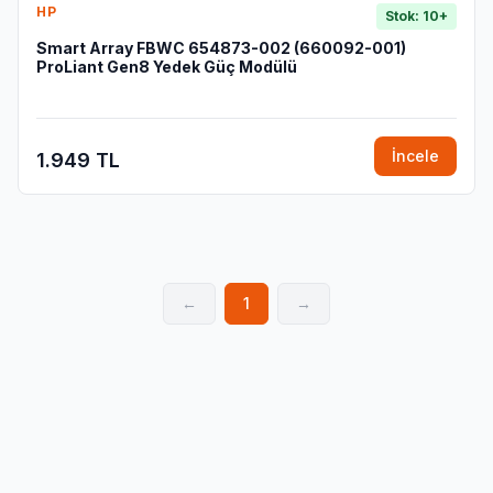
HP
Stok: 10+
Smart Array FBWC 654873-002 (660092-001)
ProLiant Gen8 Yedek Güç Modülü
İncele
1.949 TL
←
1
→