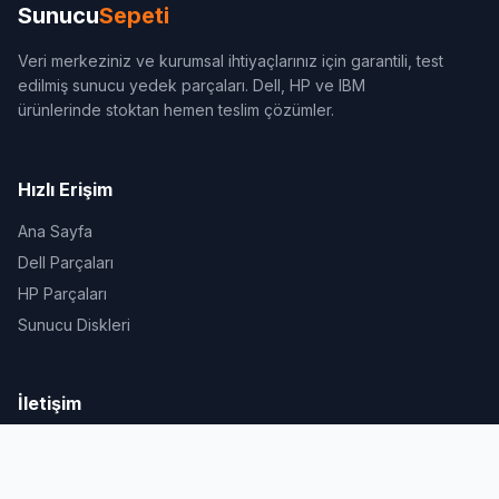
Sunucu
Sepeti
Veri merkeziniz ve kurumsal ihtiyaçlarınız için garantili, test
edilmiş sunucu yedek parçaları. Dell, HP ve IBM
ürünlerinde stoktan hemen teslim çözümler.
Hızlı Erişim
Ana Sayfa
Dell Parçaları
HP Parçaları
Sunucu Diskleri
İletişim
Çamlık Mh. Dinç Sk. No.4 (Muyar Plaza) Kat.5 D.36 Ümraniye /
İstanbul
0 (551) 388 48 49