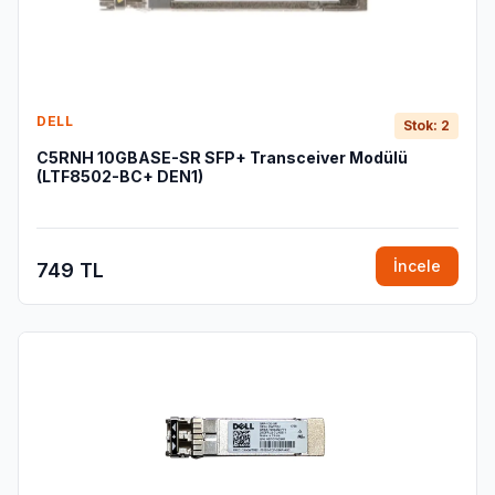
DELL
Stok: 2
C5RNH 10GBASE-SR SFP+ Transceiver Modülü
(LTF8502-BC+ DEN1)
İncele
749 TL