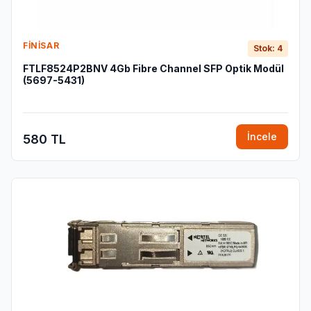
FINISAR
Stok: 4
FTLF8524P2BNV 4Gb Fibre Channel SFP Optik Modül
(5697-5431)
İncele
580 TL