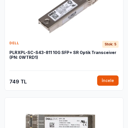
DELL
Stok: 5
PLRXPL-SC-S43-811 10G SFP+ SR Optik Transceiver
(PN: 0WTRD1)
İncele
749 TL