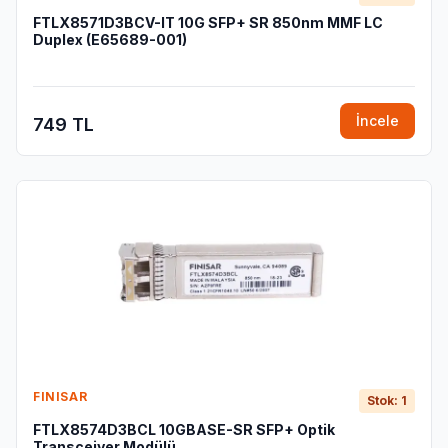
FTLX8571D3BCV-IT 10G SFP+ SR 850nm MMF LC
Duplex (E65689-001)
İncele
749 TL
FINISAR
Stok: 1
FTLX8574D3BCL 10GBASE-SR SFP+ Optik
Transceiver Modülü