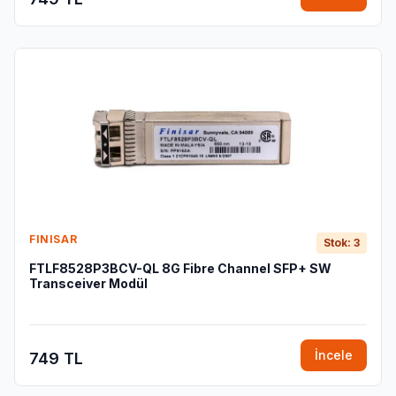
FINISAR
Stok: 3
FTLF8528P3BCV-QL 8G Fibre Channel SFP+ SW
Transceiver Modül
İncele
749 TL