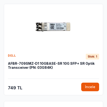
DELL
Stok: 1
AFBR-709SMZ-D1 10GBASE-SR 10G SFP+ SR Optik
Transceiver (PN: 03G84K)
İncele
749 TL