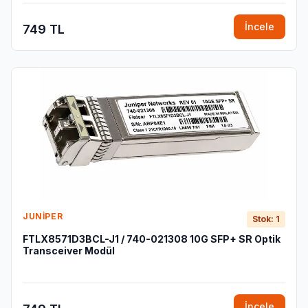
İncele
749 TL
JUNIPER
Stok: 1
FTLX8571D3BCL-J1 / 740-021308 10G SFP+ SR Optik
Transceiver Modül
İncele