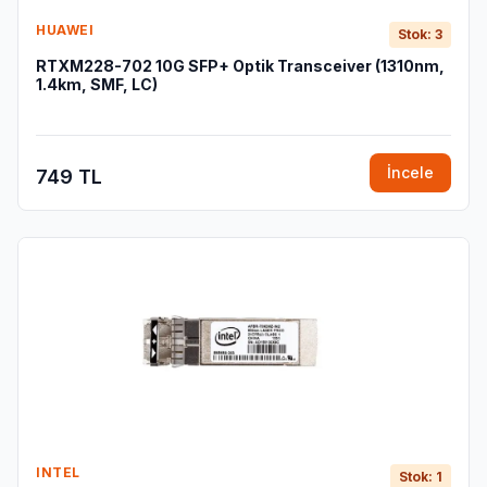
HUAWEI
Stok: 3
RTXM228-702 10G SFP+ Optik Transceiver (1310nm,
1.4km, SMF, LC)
İncele
749 TL
INTEL
Stok: 1