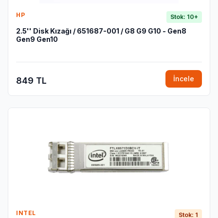
HP
Stok: 10+
2.5'' Disk Kızağı / 651687-001 / G8 G9 G10 - Gen8
Gen9 Gen10
İncele
849 TL
INTEL
Stok: 1