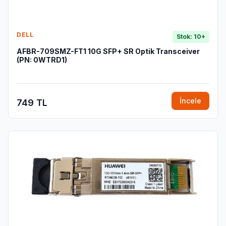
DELL
Stok: 10+
AFBR-709SMZ-FT1 10G SFP+ SR Optik Transceiver
(PN: 0WTRD1)
İncele
749 TL