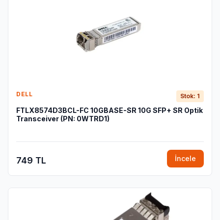
DELL
Stok: 1
FTLX8574D3BCL-FC 10GBASE-SR 10G SFP+ SR Optik
Transceiver (PN: 0WTRD1)
İncele
749 TL