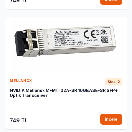
749 TL
MELLANOX
Stok: 2
NVIDIA Mellanox MFM1T02A-SR 10GBASE-SR SFP+
Optik Transceiver
İncele
749 TL