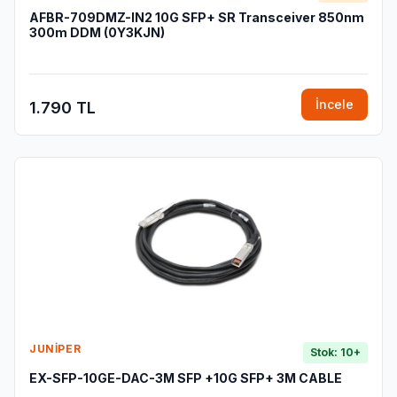
AFBR-709DMZ-IN2 10G SFP+ SR Transceiver 850nm
300m DDM (0Y3KJN)
İncele
1.790 TL
JUNIPER
Stok: 10+
EX-SFP-10GE-DAC-3M SFP +10G SFP+ 3M CABLE