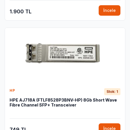
İncele
1.900 TL
HP
Stok: 1
HPE AJ718A (FTLF8528P3BNV-HP) 8Gb Short Wave
Fibre Channel SFP+ Transceiver
İncele
749 TL