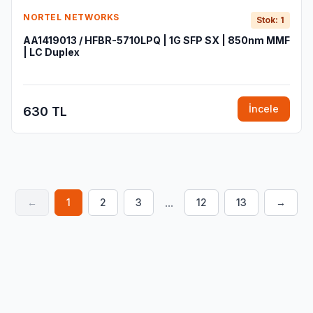
NORTEL NETWORKS
Stok: 1
AA1419013 / HFBR-5710LPQ | 1G SFP SX | 850nm MMF
| LC Duplex
İncele
630 TL
...
←
1
2
3
12
13
→