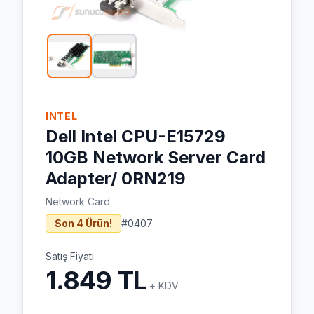
INTEL
Dell Intel CPU-E15729
10GB Network Server Card
Adapter/ 0RN219
Network Card
Son 4 Ürün!
#
0407
Satış Fiyatı
1.849 TL
+ KDV