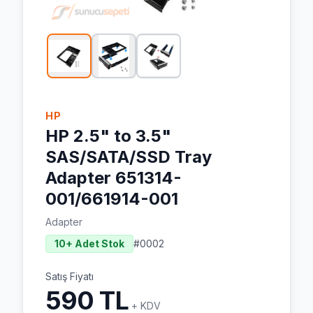
HP
HP 2.5" to 3.5"
SAS/SATA/SSD Tray
Adapter 651314-
001/661914-001
Adapter
10+ Adet Stok
#
0002
Satış Fiyatı
590 TL
+ KDV